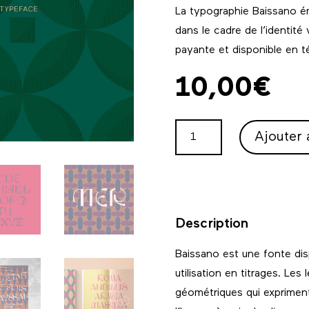
La typographie Baissano é
dans le cadre de l’identité 
payante et disponible en 
10,00
€
QUANTITÉ
Ajouter 
DE
BAISSANO
-
DISPLAY
FONT
Description
Baissano est une fonte dis
utilisation en titrages. Les
géométriques qui expriment 