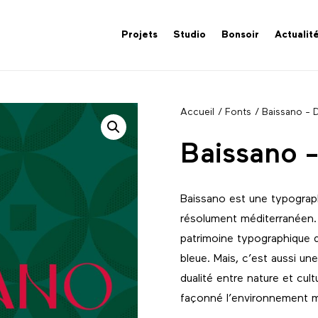
Projets
Studio
Bonsoir
Actualit
Accueil
/
Fonts
/ Baissano - D
Baissano -
Baissano est une typograph
résolument méditerranéen. 
patrimoine typographique q
bleue. Mais, c’est aussi un
dualité entre nature et cul
façonné l’environnement m