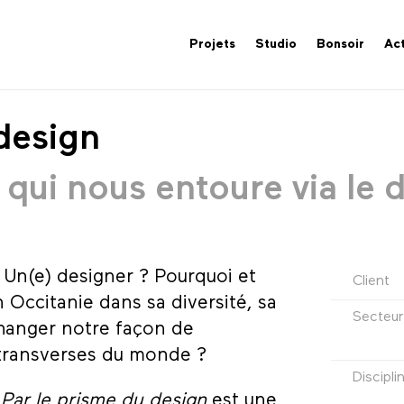
Projets
Studio
Bonsoir
Act
 design
qui nous entoure via le 
? Un(e) designer ? Pourquoi et
Client
 Occitanie dans sa diversité, sa
Secteur
changer notre façon de
 transverses du monde ?
Discipli
,
Par le prisme du design
est une