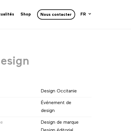
ualités
Shop
FR
Nous contacter
design
Design Occitanie
Événement de
design
ne
Design de marque
Design éditorial