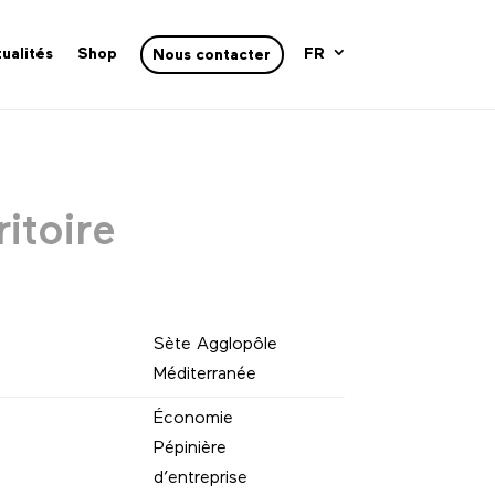
ualités
Shop
FR
Nous contacter
itoire
Sète Agglopôle
Méditerranée
Économie
Pépinière
d’entreprise